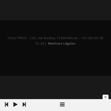
YOUZ PROD - 119, rue Boullay 71000 Mâcon - +33 (0)3 85 38
01 38 |
Mentions Légales