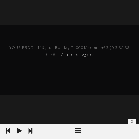
YOUZ PROD - 119, rue Boullay 71000 Mâcon - +33 (0)3 85 38
01 38 |
Mentions Légales