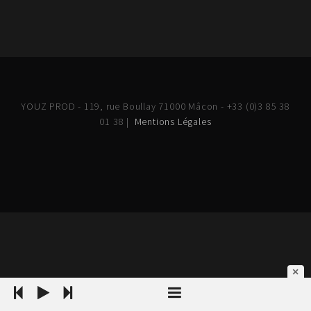
YOUZ PROD - 119, rue Boullay 71000 Mâcon - +33 (0)3 85 38
01 38 |
Mentions Légales