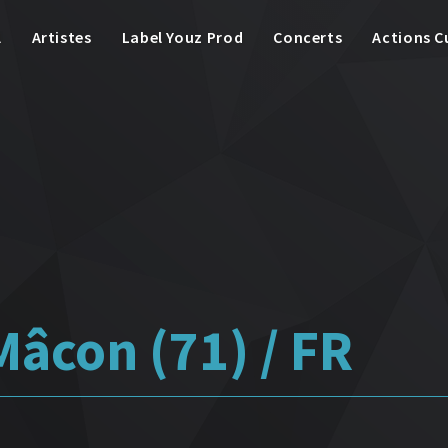
l
Artistes
Label Youz Prod
Concerts
Actions C
Mâcon (71) / FR