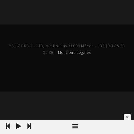
YOUZ PROD - 119, rue Boullay 71000 Mâcon - +33 (0)3 85 38
01 38 |
Mentions Légales