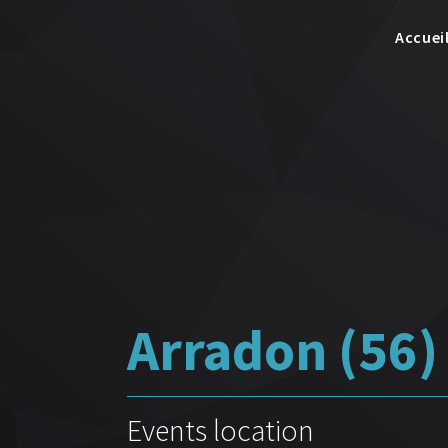
Accuei
Arradon (56) 
Events location