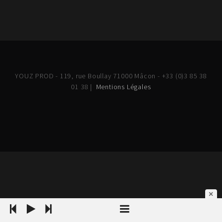
YOUZ PROD - 119, rue Boullay 71000 Mâcon - +33 (0)3 85 38
01 38 |
Mentions Légales