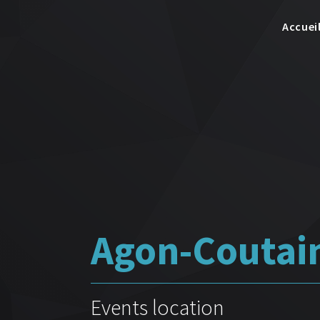
Accuei
Agon-Coutainv
Events location