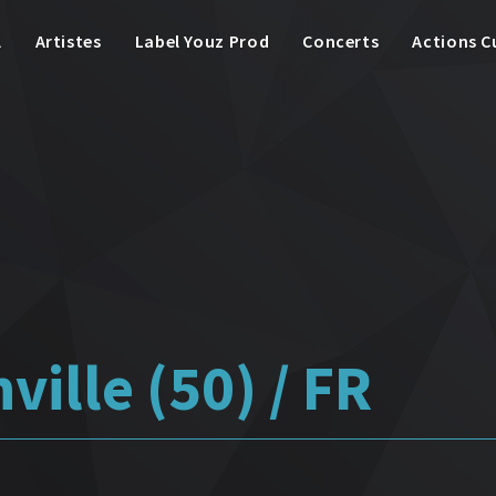
l
Artistes
Label Youz Prod
Concerts
Actions C
ille (50) / FR