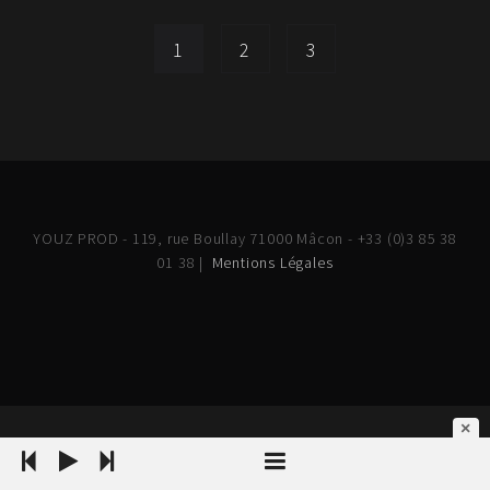
1
2
3
YOUZ PROD - 119, rue Boullay 71000 Mâcon - +33 (0)3 85 38
01 38 |
Mentions Légales