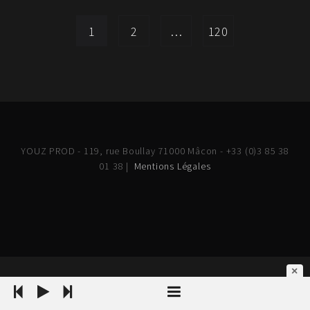
1
2
…
120
YOUZ PROD - 119, rue Boullay 71000 Mâcon - +33 (0)3 85 38
01 38 |
Mentions Légales