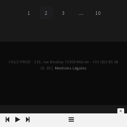
1
2
3
…
10
YOUZ PROD - 119, rue Boullay 71000 Mâcon - +33 (0)3 85 38
01 38 |
Mentions Légales