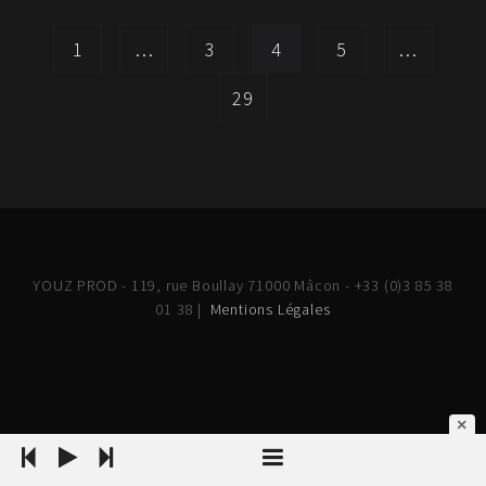
1
…
3
4
5
…
29
YOUZ PROD - 119, rue Boullay 71000 Mâcon - +33 (0)3 85 38
01 38 |
Mentions Légales