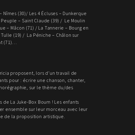
– Nîmes (30)/ Les 4 Écluses – Dunkerque
du Peuple – Saint Claude (39) / Le Moulin
que – Mâcon (71) / La Tannerie – Bourg en
Tulle (19) / La Péniche – Châlon sur
int (71)…
cia proposent, lors d’un travail de
ts pour : écrire une chanson, chanter,
chorégraphie, sur le thème du/des
rs de La Juke-Box Boum ! Les enfants
anser ensemble sur leur morceau avec leur
 de la proposition artistique.