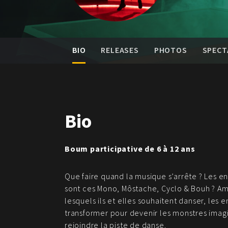
BIO
RELEASES
PHOTOS
SPECT
Bio
Boum participative de 6 à 12 ans
Que faire quand la musique s’arrête ? Les en
sont ces Mono, Môstache, Cyclo & Bouh ? Am
lesquels ils et elles souhaitent danser, les e
transformer pour devenir les monstres imag
rejoindre la piste de danse.