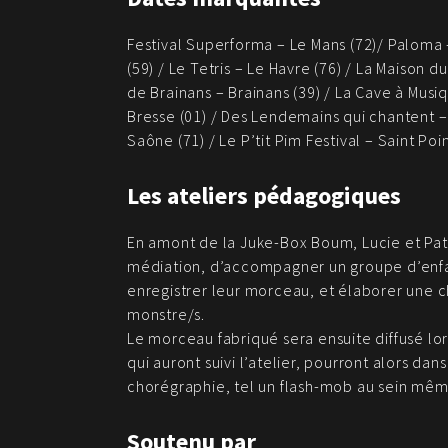
Festival Superforma – Le Mans (72)/ Paloma 
(59) / Le Tetris – Le Havre (76) / La Maison 
de Brainans – Brainans (39) / La Cave à Musi
Bresse (01) / Des Lendemains qui chantent – 
Saône (71) / Le P’tit Pim Festival – Saint Po
Les ateliers pédagogiques
En amont de la Juke-Box Boum, Lucie et Patri
médiation, d’accompagner un groupe d’enfan
enregistrer leur morceau, et élaborer une 
monstre/s.
Le morceau fabriqué sera ensuite diffusé lo
qui auront suivi l’atelier, pourront alors d
chorégraphie, tel un flash-mob au sein même
Soutenu par