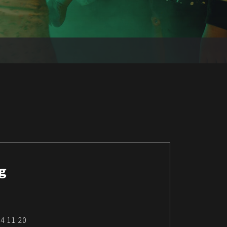
g
64 11 20