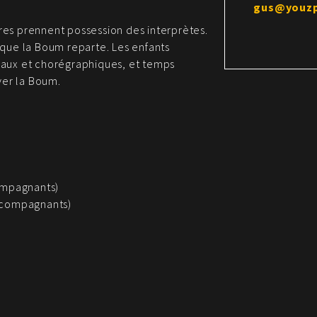
gus@youz
es prennent possession des interprètes.
 que la Boum reparte. Les enfants
caux et chorégraphiques, et temps
ver la Boum.
compagnants)
accompagnants)