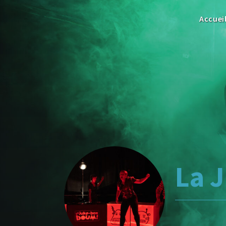
Accuei
La 