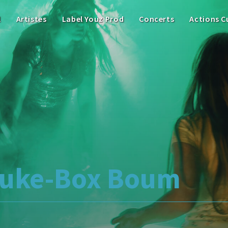
l
Artistes
Label Youz Prod
Concerts
Actions C
Juke-Box Boum