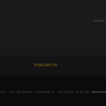
TAGGED 
PUBLISHED IN
GABRIIEL
OD - 119, rue Boullay 71000 Mâcon - +33 (0)3 85 38 01 38 |
Mentions