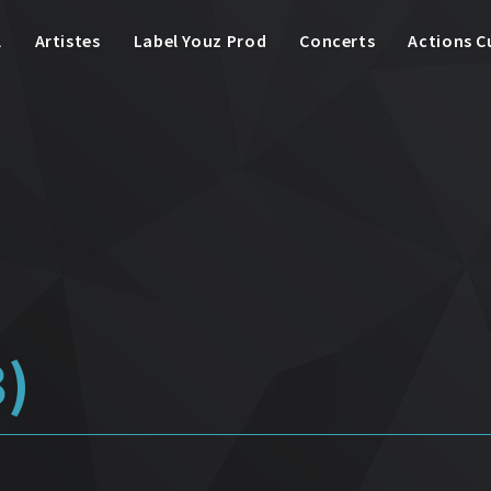
l
Artistes
Label Youz Prod
Concerts
Actions C
3)