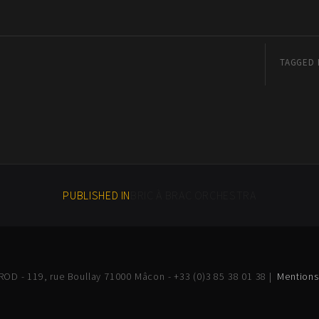
TAGGED 
PUBLISHED IN
BRIC À BRAC ORCHESTRA
OD - 119, rue Boullay 71000 Mâcon - +33 (0)3 85 38 01 38 |
Mentions