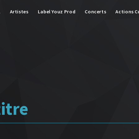
l
Artistes
Label Youz Prod
Concerts
Actions C
itre