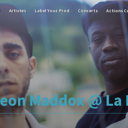
l
Artistes
Label Youz Prod
Concerts
Actions C
leon Maddox @ La 