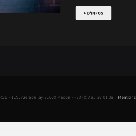
+ D'INFOS
OD - 119, rue Boullay 71000 Mâcon - +33 (0)3 85 38 01 38 |
Mentions